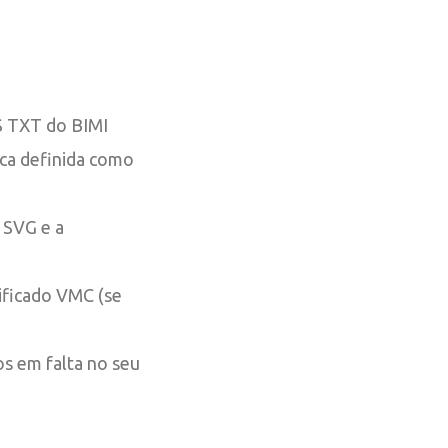
NS TXT do BIMI
ica definida como
o SVG e a
tificado VMC (se
os em falta no seu