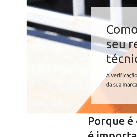
Como 
seu r
técni
A verificaçã
da sua marca
Porque é 
é import