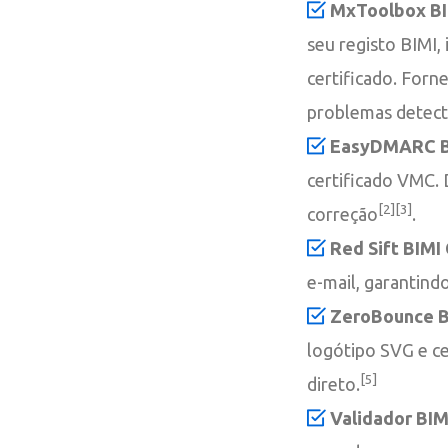
MxToolbox BI
seu registo BIMI,
certificado. For
problemas detec
EasyDMARC BI
certificado VMC. 
[2][3]
correção
.
Red Sift BIMI
e-mail, garantind
ZeroBounce B
logótipo SVG e c
[5]
direto.
Validador BIM