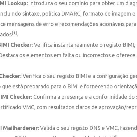
MI Lookup:
Introduza o seu domínio para obter um diag
 incluindo sintaxe, política DMARC, formato de imagem e
nece mensagens de erro e recomendações acionáveis para
[1]
tados
.
MI Checker:
Verifica instantaneamente o registo BIMI, 
Destaca os elementos em falta ou incorrectos e oferece
 Checker:
Verifica o seu registo BIMI e a configuração ge
o que está preparado para o BIMI e fornecendo orientação
IMI Checker:
Confirma a presença e a conformidade do s
ertificado VMC, com resultados claros de aprovação/rep
I Mailhardener:
Valida o seu registo DNS e VMC, fazend
[6]