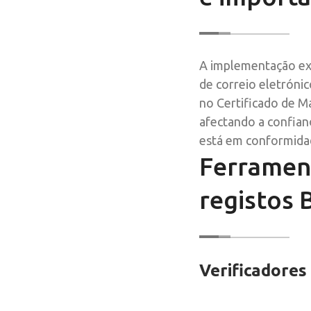
A implementação exa
de correio eletróni
no Certificado de M
afectando a confianç
está em conformidad
Ferrament
registos 
Verificadores