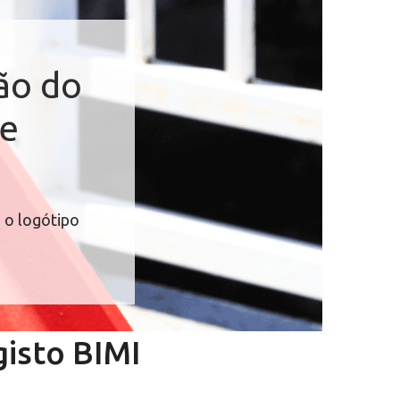
ão do
 e
e o logótipo
gisto BIMI